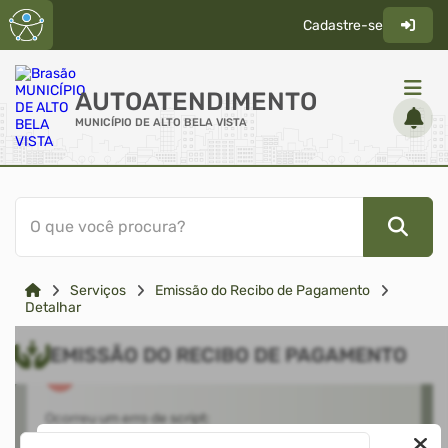
Cadastre-se
AUTOATENDIMENTO
MUNICÍPIO DE ALTO BELA VISTA
ACESSO RÁPIDO
O que você procura?
Acessibilidade
Cidadão
Serviços
Emissão do Recibo de Pagamento
Diário Oficial
Detalhar
Transparência
EMISSÃO DO RECIBO DE PAGAMENTO