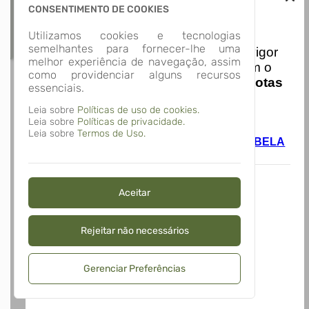
CONSENTIMENTO DE COOKIES
Nota Nacional
Utilizamos cookies e tecnologias
semelhantes para fornecer-lhe uma
I
niciando em
01/01/2026
entra em vigor
melhor experiência de navegação, assim
a obrigatoriedade de integração com o
como providenciar alguns recursos
Ambiente de Dados Nacional das
Notas
essenciais.
de Serviço Eletrônicas
com isso
Leia sobre
Políticas de uso de cookies.
entraram em vigor
novas regras,
Leia sobre
Políticas de privacidade.
acesse o link abaixo e saiba mais.
Leia sobre
Termos de Uso.
Autoatendimento - MUNICÍPIO DE ALTO BELA
VISTA
Aceitar
Rejeitar não necessários
Gerenciar Preferências