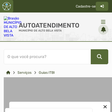
Cadastre-se
AUTOATENDIMENTO
MUNICÍPIO DE ALTO BELA VISTA
ACESSO RÁPIDO
O que você procura?
Acessibilidade
Cidadão
Serviços
Guias ITBI
Diário Oficial
Transparência