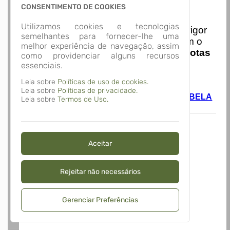
CONSENTIMENTO DE COOKIES
Nota Nacional
Utilizamos cookies e tecnologias
I
niciando em
01/01/2026
entra em vigor
semelhantes para fornecer-lhe uma
a obrigatoriedade de integração com o
melhor experiência de navegação, assim
Ambiente de Dados Nacional das
Notas
como providenciar alguns recursos
de Serviço Eletrônicas
com isso
essenciais.
entraram em vigor
novas regras,
Leia sobre
Políticas de uso de cookies.
acesse o link abaixo e saiba mais.
Leia sobre
Políticas de privacidade.
Autoatendimento - MUNICÍPIO DE ALTO BELA
Leia sobre
Termos de Uso.
VISTA
Aceitar
Rejeitar não necessários
Gerenciar Preferências