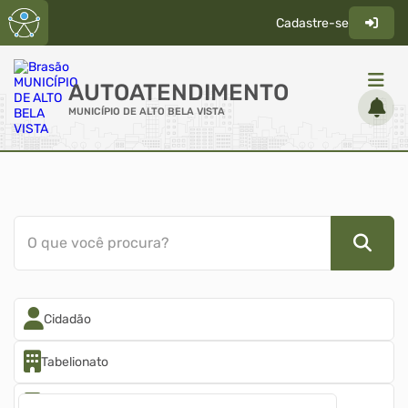
Cadastre-se
AUTOATENDIMENTO
MUNICÍPIO DE ALTO BELA VISTA
ACESSO RÁPIDO
Acessibilidade
Cidadão
O que você procura?
Diário Oficial
Transparência
Cidadão
Tabelionato
Contabilidade