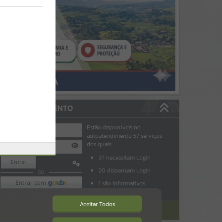
AUTOATENDIMENTO
Estão disponíveis no
autoatendimento
57
serviços
dos quais...
37
necessitam Login
Entrar
padrao
20
dispensam Login
OU
1
são informativos
Cadastre-se
|
Recuperar Senha
Aceitar Todos
ACESSAR SEM LOGIN