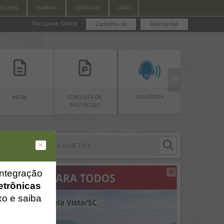
SELHOS
TURISMO
CONTATOS
LGPD
Recuperar Senha
Cadastre-se
Atende.Net
IPTU
OUVIDORIA
CONSULTA DE
PROTOCOLO
integração
etrônicas
xo e saiba