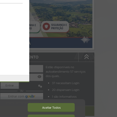
AUTOATENDIMENTO
Estão disponíveis no
autoatendimento
57
serviços
dos quais...
37
necessitam Login
Entrar
padrao
20
dispensam Login
OU
1
são informativos
Cadastre-se
|
Recuperar Senha
Aceitar Todos
ACESSAR SEM LOGIN