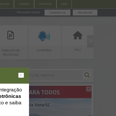
SELHOS
TURISMO
CONTATOS
LGPD
Recuperar Senha
Cadastre-se
Atende.Net
IPTU
PNAB
OUVIDORIA
CONSULTA DE
PROTOCOLO
integração
etrônicas
xo e saiba